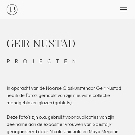
GEIR
NUSTAD
PROJECTEN
In
opdracht
van
de
Noorse
Glaskunstenaar
Geir
Nustad
heb
ik
de
foto's
gemaakt
van
zijn
nieuwste
collectie
mondgeblazen
glazen
(goblets).
Deze
foto's
zijn
o.a.
gebruikt
voor
publicaties
van
zijn
deelname
aan
de
expositie
‘Vrouwen
van
Soestdijk’
georganiseerd
door
Nicole
Uniquole
en
Maya
Meijer
in