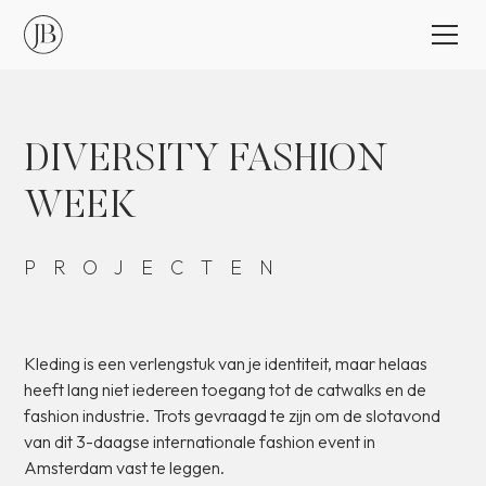
DIVERSITY
FASHION
WEEK
PROJECTEN
Kleding
is
een
verlengstuk
van
je
identiteit,
maar
helaas
heeft
lang
niet
iedereen
toegang
tot
de
catwalks
en
de
fashion
industrie.
Trots
gevraagd
te
zijn
om
de
slotavond
van
dit
3-daagse
internationale
fashion
event
in
Amsterdam
vast
te
leggen.