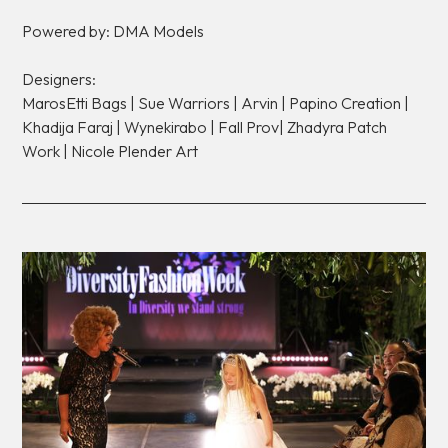
Powered
by:
DMA
Models
Designers:
MarosEtti
Bags
|
Sue
Warriors
|
Arvin
|
Papino
Creation
|
Khadija
Faraj
|
Wynekirabo
|
Fall
Prov|
Zhadyra
Patch
Work
|
Nicole
Plender
Art